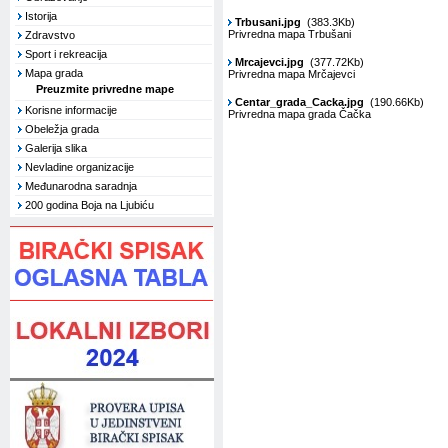
Istorija
Trbusani.jpg
(383.3Kb)
Privredna mapa Trbušani
Zdravstvo
Sport i rekreacija
Mrcajevci.jpg
(377.72Kb)
Mapa grada
Privredna mapa Mrčajevci
Preuzmite privredne mape
Centar_grada_Cacka.jpg
(190.66Kb)
Korisne informacije
Privredna mapa grada Čačka
Obeležja grada
Galerija slika
Nevladine organizacije
Međunarodna saradnja
200 godina Boja na Ljubiću