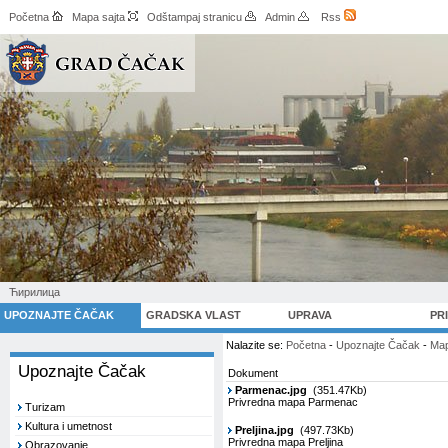
Početna
Mapa sajta
Odštampaj stranicu
Admin
Rss
Ћирилица
UPOZNAJTE ČAČAK
GRADSKA VLAST
UPRAVA
PR
Nalazite se:
Početna
-
Upoznajte Čačak
-
Map
Upoznajte Čačak
Dokument
Parmenac.jpg
(351.47Kb)
Privredna mapa Parmenac
Turizam
Kultura i umetnost
Preljina.jpg
(497.73Kb)
Privredna mapa Preljina
Obrazovanje