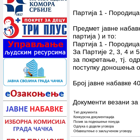
Партија 1 - Породиц
Предмет јавне набав
партија ) и то:
Партија 1 - Породиц
За Партије 2, 3, 4 и
за покретање, тј. о
поступку доношења о
Број јавне набавке 40
Документи везани за
Тип документа
Конкурсна документација
Позив за подношење понуда
Одлука о додели уговора
Обавештење о закљученом уговору