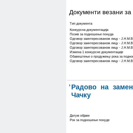
Документи везани за
Тип документа
Конкурсна документација
Позив за подношење понуда
Одговор заинтересованом лицу - Ј.Н.М.В
Одговор заинтересованом лицу - Ј.Н.М.В
Одговор заинтересованом лицу - Ј.Н.М.В
Измена 1 конкурсне документације
Обавештење о продужењу рока за подн
Одговор заинтересованом лицу - Ј.Н.М.В
Радово на замен
Чачку
Датум објаве
Рок за подношење понуде