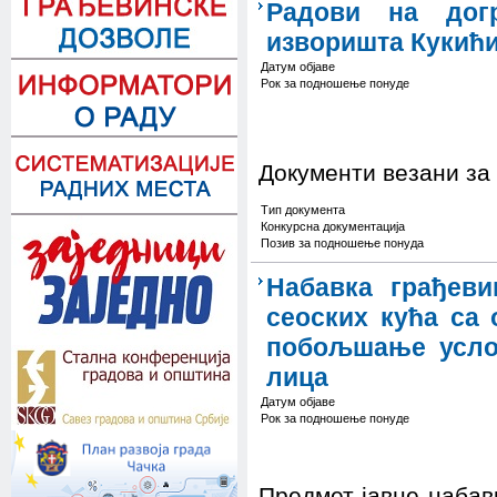
Радови на дог
изворишта Кукићи
Датум објаве
Рок за подношење понуде
Документи везани за
Тип документа
Конкурсна документација
Позив за подношење понуда
Набавка грађеви
сеоских кућа са 
побољшање усло
лица
Датум објаве
Рок за подношење понуде
Предмет јавне набавк