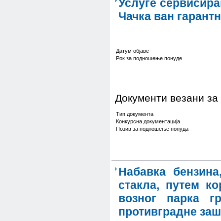
Услуге сервисира
Чачка ван гарантн
Датум објаве
Рок за подношење понуде
Документи везани за
Тип документа
Конкурсна документација
Позив за подношење понуда
Набавка бензина
стакла, путем ко
возног парка г
противградне заш