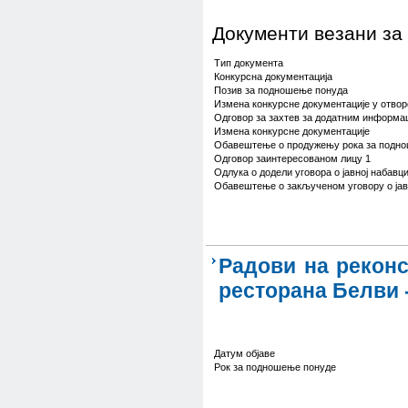
Документи везани за
Тип документа
Конкурсна документација
Позив за подношење понуда
Измена конкурсне документације у отвор
Одговор за захтев за додатним информа
Измена конкурсне документације
Обавештење о продужењу рока за подн
Одговор заинтересованом лицу 1
Одлука о додели уговора о јавној набавц
Обавештење о закљученом уговору о јав
Радови на реконс
ресторана Белви 
Датум објаве
Рок за подношење понуде