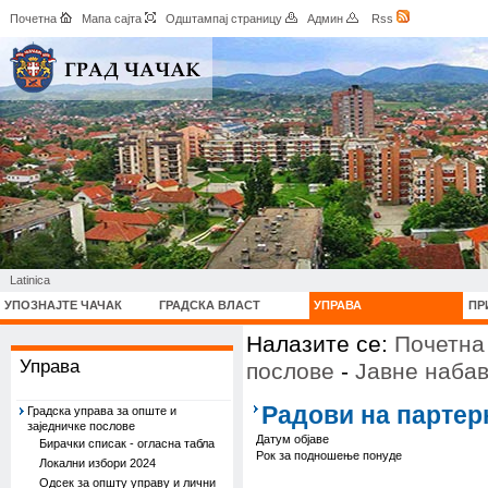
Почетна
Мапа сајта
Одштампај страницу
Админ
Rss
Latinica
УПОЗНАЈТЕ ЧАЧАК
ГРАДСКА ВЛАСТ
УПРАВА
ПР
Налазите се:
Почетна
Управа
послове
-
Јавне набав
Радови на партер
Градска управа за опште и
заједничке послове
Датум објаве
Бирачки списак - огласна табла
Рок за подношење понуде
Локални избори 2024
Одсек за општу управу и лични