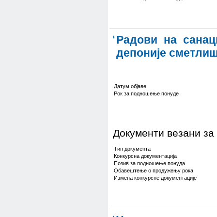
Радови на санац
депоније сметлишт
Датум објаве
Рок за подношење понуде
Документи везани за
Тип документа
Конкурсна документација
Позив за подношење понуда
Обавештење о продужењу рока
Измена конкурсне документације