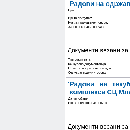
Радови на одржав
Број:
Врста поступка :
Рок за подношење понуде:
Јавно отварање понуда:
Документи везани за
Тип документа
Конкурсна документација
Позив за подношење понуда
Одлука о додели уговора
Радови на теку
комплекса СЦ Мл
Датум објаве
Рок за подношење понуде
Документи везани за