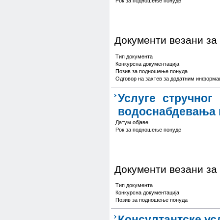
Рок за подношење понуде
Документи везани за
Тип документа
Конкурсна документација
Позив за подношење понуда
Одговор на захтев за додатним информа
Услуге стручног
водоснабдевања и
Датум објаве
Рок за подношење понуде
Документи везани за
Тип документа
Конкурсна документација
Позив за подношење понуда
Консултантске ус