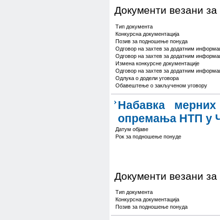
Документи везани за
Тип документа
Конкурсна документација
Позив за подношење понуда
Одговор на захтев за додатним информа
Одговор на захтев за додатним информа
Измена конкурсне документације
Одговор на захтев за додатним информа
Одлука о додели уговора
Обавештење о закљученом уговору
Набавка мерних 
опремања НТП у 
Датум објаве
Рок за подношење понуде
Документи везани за
Тип документа
Конкурсна документација
Позив за подношење понуда