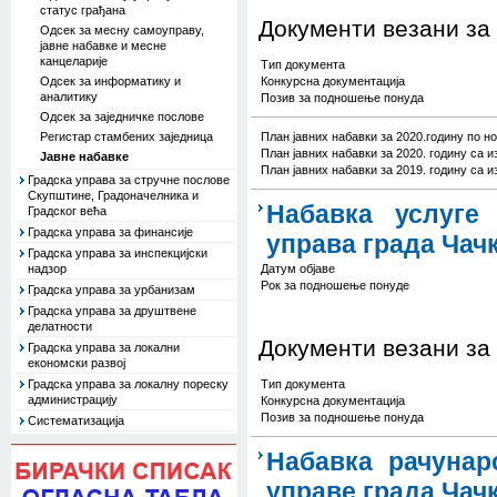
статус грађана
Документи везани за
Одсек за месну самоуправу,
јавне набавке и месне
канцеларије
Тип документа
Одсек за информатику и
Конкурсна документација
аналитику
Позив за подношење понуда
Одсек за заједничке послове
Регистар стамбених заједница
План јавних набавки за 2020.годину по н
План јавних набавки за 2020. годину са 
Јавне набавке
План јавних набавки за 2019. годину са 
Градска управа за стручне послове
Скупштине, Градоначелника и
Набавка услуге
Градског већа
Градска управа за финансије
управа града Чач
Градска управа за инспекцијски
надзор
Датум објаве
Рок за подношење понуде
Градска управа за урбанизам
Градска управа за друштвене
делатности
Документи везани за
Градска управа за локални
економски развој
Градска управа за локалну пореску
Тип документа
администрацију
Конкурсна документација
Позив за подношење понуда
Систематизација
Набавка рачунар
управе града Чач