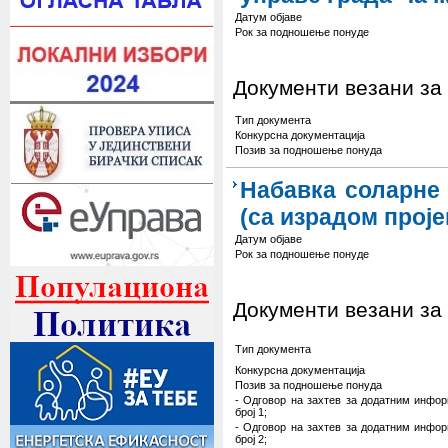
Датум објаве
Рок за подношење понуде
Документи везани за
Тип документа
Конкурсна документација
Позив за подношење понуда
Набавка соларне
(са израдом проје
Датум објаве
Рок за подношење понуде
Документи везани за
Тип документа
Конкурсна документација
Позив за подношење понуда
- Одговор на захтев за додатним инфо
број 1;
- Одговор на захтев за додатним инфо
број 2;