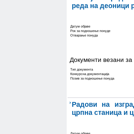
реда на деоници 
Датум објаве
Рок за подношење понуде
Отварање понуда
Документи везани за
Тип документа
Конкурсна документација
Позив за подношење понуда
Радови на изгра
црпна станица и 
Датум објаве