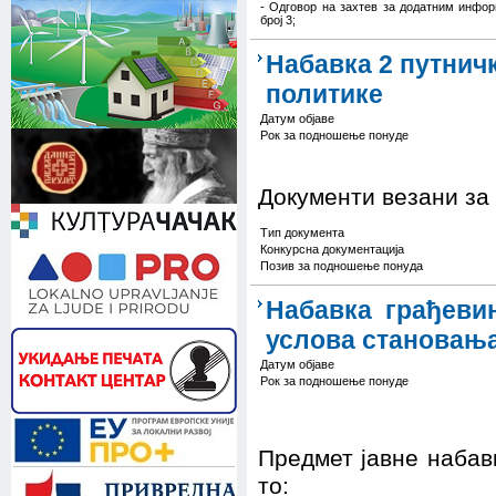
- Одговор на захтев за додатним инфо
број 3;
Набавка 2 путнич
политике
Датум објаве
Рок за подношење понуде
Документи везани за
Тип документа
Конкурсна документација
Позив за подношење понуда
Набавка грађеви
услова становања
Датум објаве
Рок за подношење понуде
Предмет јавне набавк
то: