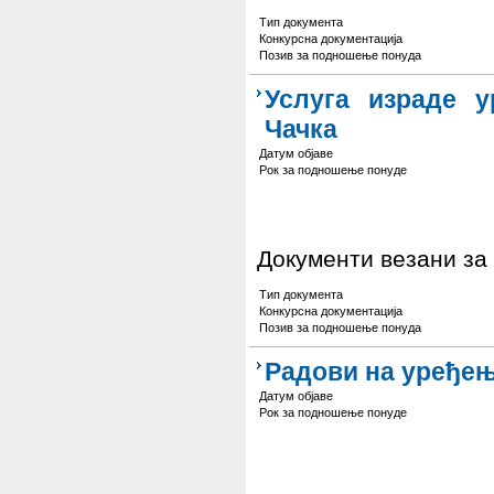
Тип документа
Конкурсна документација
Позив за подношење понуда
Услуга израде у
Чачка
Датум објаве
Рок за подношење понуде
Документи везани за
Тип документа
Конкурсна документација
Позив за подношење понуда
Радови на уређењ
Датум објаве
Рок за подношење понуде