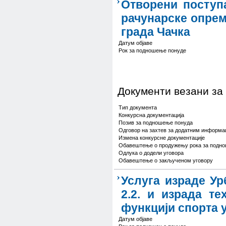
Отворени поступа
рачунарске опрем
града Чачка
Датум објаве
Рок за подношење понуде
Документи везани за
Тип документа
Конкурсна документација
Позив за подношење понуда
Одговор на захтев за додатним информа
Измена конкурсне документације
Обавештење о продужењу рока за подн
Одлука о додели уговора
Обавештење о закљученом уговору
Услуга израде Ур
2.2. и израда те
функцији спорта у
Датум објаве