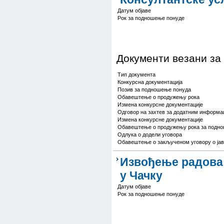
Датум објаве
Рок за подношење понуде
Документи везани за
Тип документа
Конкурсна документација
Позив за подношење понуда
Обавештење о продужењу рока
Измена конкурсне документације
Одговор на захтев за додатним информа
Измена конкурсне документације
Обавештење о продужењу рока за подн
Одлука о додели уговора
Обавештење о закљученом уговору о јав
Извођење радова 
у Чачку
Датум објаве
Рок за подношење понуде