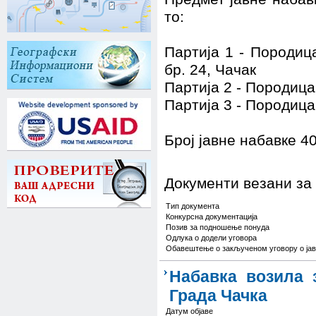
то:
Партија 1 - Породиц
бр. 24, Чачак
Партија 2 - Породица
Партија 3 - Породиц
Број јавне набавке 40
Документи везани за
Тип документа
Конкурсна документација
Позив за подношење понуда
Одлука о додели уговора
Обавештење о закљученом уговору о јав
Набавка возила 
Града Чачка
Датум објаве