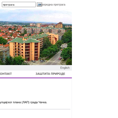
Напредна претрага
English
КОНТАКТ
ЗАШТИТА ПРИРОДЕ
пцијског плана (ЛАП) града Чачка.