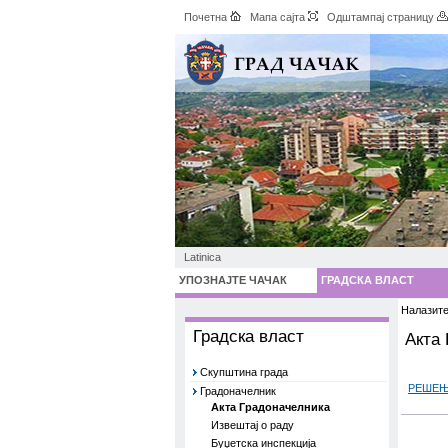
Почетна
Мапа сајта
Одштампај страницу
Latinica
УПОЗНАЈТЕ ЧАЧАК
ГРАДСКА ВЛАСТ
Налазите
Градска власт
Акта
Скупштина града
РЕШЕ
Градоначелник
Акта Градоначелника
Извештај о раду
Буџетска инспекција