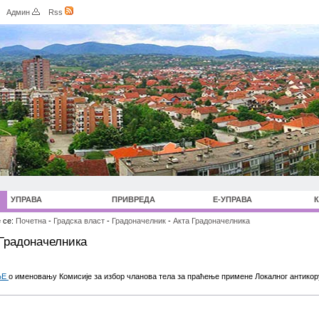
Админ
Rss
УПРАВА
ПРИВРЕДА
Е-УПРАВА
 се:
Почетна
-
Градска власт
-
Градоначелник
-
Акта Градоначелника
 Градоначелника
ЊЕ
о именовању Комисије за избор чланова тела за праћење примене Локалног антикору