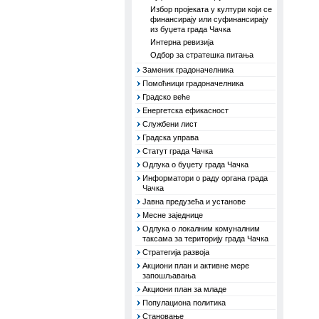
Избор пројеката у култури који се
финансирају или суфинансирају
из буџета града Чачка
Интерна ревизија
Одбор за стратешка питања
Заменик градоначелника
Помоћници градоначелника
Градско веће
Енергетска ефикасност
Службени лист
Градска управа
Статут града Чачка
Одлука о буџету града Чачка
Информатори о раду органа града
Чачка
Јавна предузећа и установе
Месне заједнице
Одлука о локалним комуналним
таксама за територију града Чачка
Стратегија развоја
Акциони план и активне мере
запошљавања
Акциони план за младе
Популациона политика
Становање