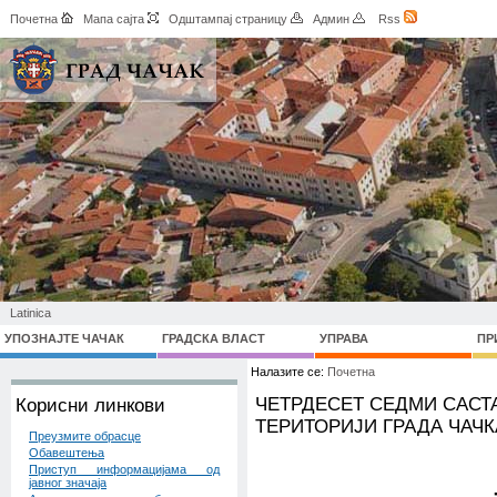
Почетна
Мапа сајта
Одштампај страницу
Админ
Rss
Latinica
УПОЗНАЈТЕ ЧАЧАК
ГРАДСКА ВЛАСТ
УПРАВА
ПР
Налазите се:
Почетна
ЧЕТРДЕСЕТ СЕДМИ САСТ
Корисни линкови
ТЕРИТОРИЈИ ГРАДА ЧАЧК
Преузмите обрасце
Обавештења
Приступ информацијама од
јавног значаја