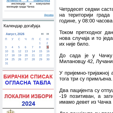
Активности и обавештења
инспекција и комуналне
милиције града Чачка
Четрдесет седми саст
на територији града
Архива
године, у 08:00 часова
Календар догађаја
Током претходног да
Август, 2026
нова случаја и то јед
П
У
С
Ч
П
С
Н
их није било.
1
2
3
4
5
6
7
8
9
10
11
12
13
14
15
16
До сада је у Чачку
17
18
19
20
21
22
23
24
25
26
27
28
29
30
Милановцу 42, Лучаним
31
У пријемно-тријажној
тога три су примљена.
Два пацијента су отпу
-19 позитиван, а зат
имамо девет из Чачка