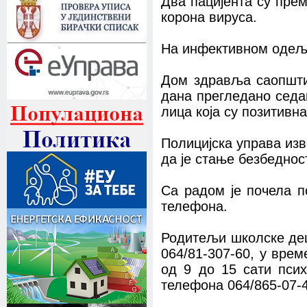
Два пацијента су пре
корона вируса.
На инфективном одеље
Дом здравља саопштио
дана прегледано седа
лица која су позитивн
Полицијска управа изв
да је стање безбеднос
Са радом је почела п
телефона.
Родитељи школске деце
064/81-307-60, у вре
од 9 до 15 сати псих
телефона 064/865-07-4