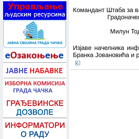
Командант Штаба за в
Градоначелн
Милун Тодор
Изјаве начелника ин
Бранка Јовановића и 