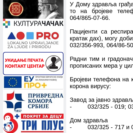
У Дому здравља грађа
то на бројеве телеф
064/865-07-66.
Пацијенти са респир
кратак дах), могу доб
032/356-993, 064/86-50
Радни тим и градонач
прописаних мера у ци
Бројеви телефона на к
корона вирусу:
Завод за јавно здрав
-
032/325 - 019; 03
Дом здравља
-
032/325 - 717 и 