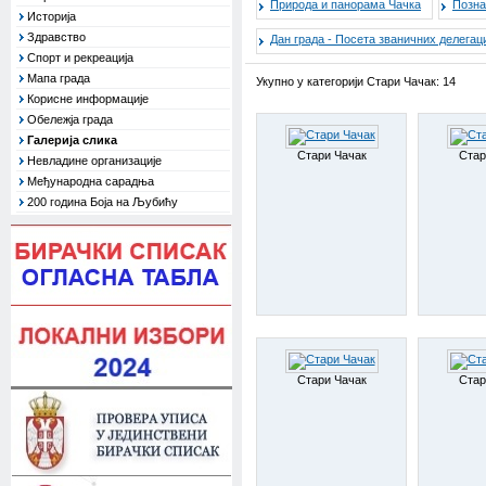
Природа и панорама Чачка
Позна
Историја
Здравство
Дан града - Посета званичних делегац
Спорт и рекреација
Мапа града
Укупно у категорији Стари Чачак: 14
Корисне информације
Обележја града
Галерија слика
Стари Чачак
Стар
Невладине организације
Међународна сарадња
200 година Боја на Љубићу
Стари Чачак
Стар