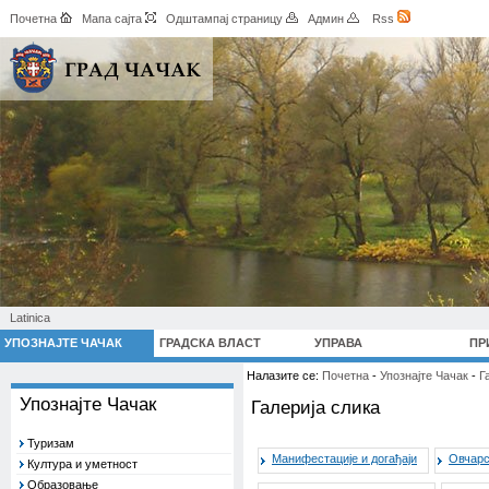
Почетна
Мапа сајта
Одштампај страницу
Админ
Rss
Latinica
УПОЗНАЈТЕ ЧАЧАК
ГРАДСКА ВЛАСТ
УПРАВА
ПР
Налазите се:
Почетна
-
Упознајте Чачак
-
Г
Упознајте Чачак
Галерија слика
Туризам
Манифестације и догађаји
Овчарс
Култура и уметност
Образовање