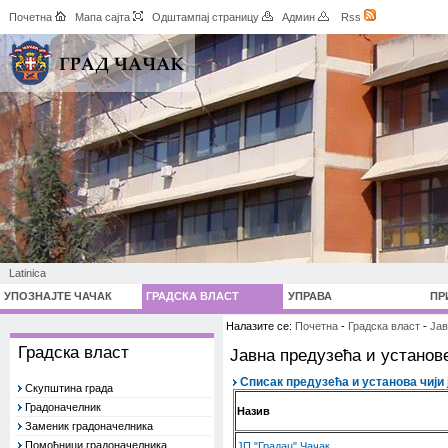
Почетна
Мапа сајта
Одштампај страницу
Админ
Rss
Latinica
УПОЗНАЈТЕ ЧАЧАК
ГРАДСКА ВЛАСТ
УПРАВА
ПР
Налазите се:
Почетна
-
Градска власт
-
Јав
Градска власт
Јавна предузећа и установ
Списак предузећа и установа чији 
Скупштина града
Градоначелник
Назив
Заменик градоначелника
Помоћници градоначелника
ЈП "Градац" Чачак