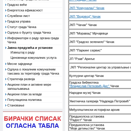
Градско веће
ЈКП "Комуналац" Чачак
Енергетска ефикасност
Службени лист
ЈКП "Водовод" Чачак
Градска управа
ЈКП "Чачак" Чачак
Статут града Чачка
Одлука о буџету града Чачка
ЈКП "Моравац" Мрчајевци
Информатори о раду органа града
ЈКП "Градско зеленило" Чачак
Чачка
Јавна предузећа и установе
ЈКП "Паркинг сервис"
Извештај о раду
Ценовници комуналних услуга
ЈП "Рзав" Ариље
Месне заједнице
ЈКП "Регионални центар за управљање 
Одлука о локалним комуналним
таксама за територију града Чачка
Културни центар Чачак
Стратегија развоја
Градска библиотека
Акциони план и активне мере
"Владислав Петковић-Дис"
Чачак
запошљавања
Народни музеј Чачак
Акциони план за младе
Популациона политика
Уметничка галерија "Надежда Петровић"
Становање
Међуопштински историјски архив
Предшколска установа
"Радост" Чачак
Предшколска установа
"Моје детињство" Чачак