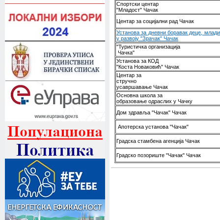
Спортски центар
"Младост" Чачак
Центар за социјални рад Чачак
Установа за дневни боравак деце, млад
у развоју "Зрачак" Чачак
"Туристичка организација
Чачка"
Установа за КОД
"Коста Новаковић" Чачак
Центар за
стручно
усавршавање Чачак
Основна школа за
образовање одраслих у Чачку
Дом здравља "Чачак" Чачак
Апотерска установа "Чачак"
Градска стамбена агенција Чачак
Градско позориште "Чачак" Чачак