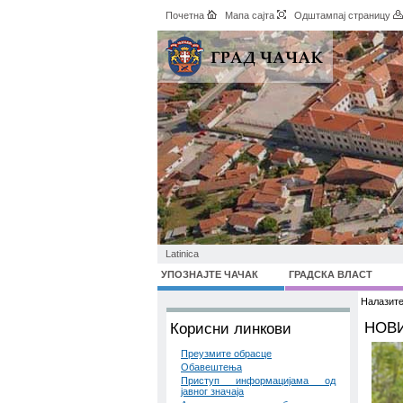
Почетна
Мапа сајта
Одштампај страницу
Latinica
УПОЗНАЈТЕ ЧАЧАК
ГРАДСКА ВЛАСТ
Налазите
НОВИ
Корисни линкови
Преузмите обрасце
Обавештења
Приступ информацијама од
јавног значаја