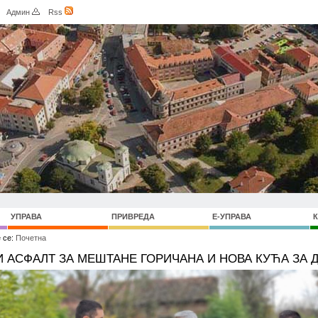
Админ
Rss
УПРАВА
ПРИВРЕДА
Е-УПРАВА
 се:
Почетна
 АСФАЛТ ЗА МЕШТАНЕ ГОРИЧАНА И НОВА КУЋА ЗА 