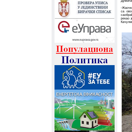
Думача,
-Жаочк
са ово
саобра
рекао 
Качулиц