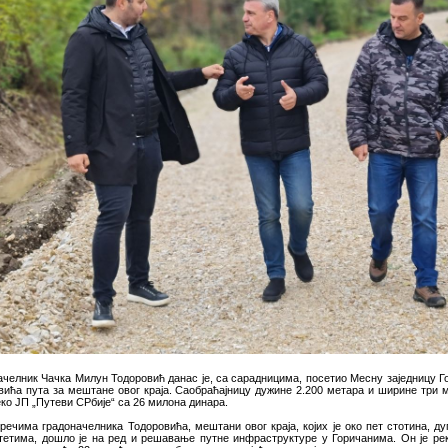
ачелник Чачка Милун Тодоровић данас је, са сарадницима, посетио Месну заједницу Гор
вића пута за мештане овог краја. Саобраћајницу дужине 2.200 метара и ширине три ме
ко ЈП „Путеви СРбије“ са 26 милона динара.
речима градоначелника Тодоровића, мештани овог краја, којих је око пет стотина, ду
тетима, дошло је на ред и решавање путне инфраструктуре у Горичанима. Он је рек