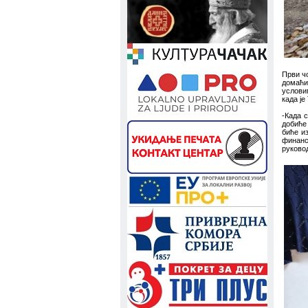
Први ч
домаћи
услови
када је
-Када 
добиће 
биће из
финанс
руково