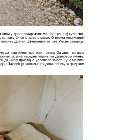
 живи у десет квадратних метара трошној кући, чије
осао, како би се старао о мајци. О веома нехуманим
м упознао Драган Штављанин из ове Месне заједнце,
мо да има живот достојан човека. За два, три дана
ажније, до јуна наредне године, на Дејановом имању,
и да имају пристојне услове за живот. Кућа ће бити
ејан Пајовић је захвалио градоначелнику и градском