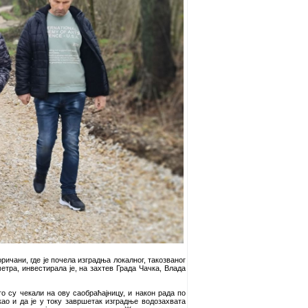
ичани, где је почела изградња локалног, такозваног
тра, инвестирала је, на захтев Града Чачка, Влада
го су чекали на ову саобраћајницу, и након рада по
ао и да је у току завршетак изградње водозахвата