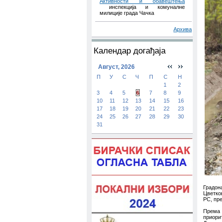
Активности и обавештења
инспекција и комуналне
милиције града Чачка
Архива
Календар догађаја
Август, 2026
П
У
С
Ч
П
С
Н
1
2
3
4
5
6
7
8
9
10
11
12
13
14
15
16
17
18
19
20
21
22
23
24
25
26
27
28
29
30
31
Градон
Цветко
РС, пре
Према 
приори