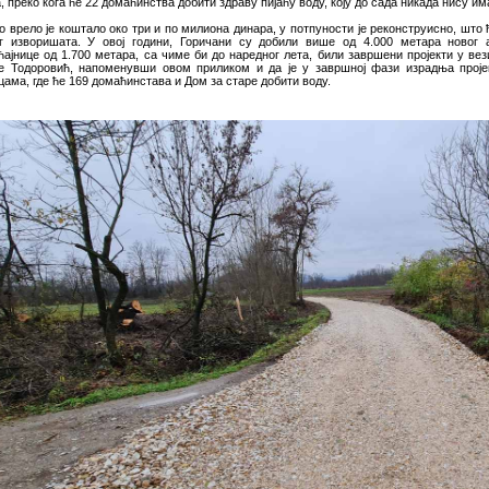
 преко кога ће 22 домаћинства добити здраву пијаћу воду, коју до сада никада нису им
о врело је коштало око три и по милиона динара, у потпуности је реконструисно, што
г изворишата. У овој години, Горичани су добили више од 4.000 метара новог 
ћајнице од 1.700 метара, са чиме би до наредног лета, били завршени пројекти у в
је Тодоровић, напоменувши овом приликом и да је у завршној фази израдња проје
ама, где ће 169 домаћинстава и Дом за старе добити воду.