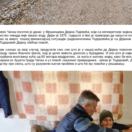
овек Чачка посетио је данас у Мршинцима Дејана Пајовића, који са непокретном мајком
нство никада није имало воду. Дејан је 1975. годиште и био је приморан да напусти п
ма за живот, тешкој финансијској ситуацији градоначелника Тодоровића је са Дејано
 Тодоровић Дејану обећао помоћ.
сам сазнао за овај случај, предузели смо све што је у нашој моћи да Дејану помогне
воду преко Жаочког врела, коју је целог живота доносио у бурадима. И оно што је најв
грађена монтажна кућа од 60 метара квадратних, за њега и његову мајку, како би могл
ирана из буџета Града Чачка и уз помоћ локалних привредника - рекао је Тодоровић. Д
дству пре свега, што су разумели његов проблем и што ће му помоћи у решавању.