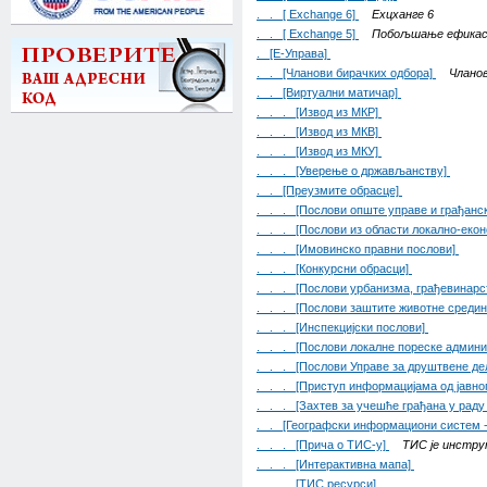
. . [ Exchange 6]
Еxцханге 6
. . [ Exchange 5]
Побољшање ефикасн
. [Е-Управа]
. . [Чланови бирачких одбора]
Чланов
. . [Виртуални матичар]
. . . [Извод из МКР]
. . . [Извод из МКВ]
. . . [Извод из МКУ]
. . . [Уверење о држављанству]
. . [Преузмите обрасце]
. . . [Послови опште управе и грађанс
. . . [Послови из области локално-екон
. . . [Имовинско правни послови]
. . . [Конкурсни обрасци]
. . . [Послови урбанизма, грађевинарс
. . . [Послови заштите животне среди
. . . [Инспекцијски послови]
. . . [Послови локалне пореске админи
. . . [Послови Управе за друштвене де
. . . [Приступ информацијама од јавног
. . . [Захтев за учешће грађана у раду
. . [Географски информациони систем 
. . . [Прича о ТИС-у]
ТИС је инстру
. . . [Интерактивна мапа]
. . . [ТИС ресурси]