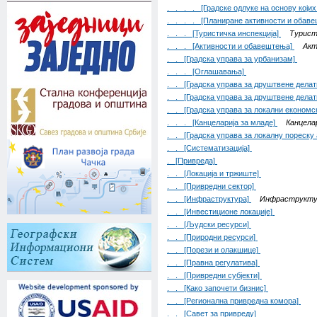
. . . . [Градске одлуке на основу који
. . . . [Планиране активности и обав
. . . [Туристичка инспекција]
Турист
. . . [Активности и обавештења]
Акт
. . [Градска управа за урбанизам]
. . . [Оглашавања]
. . [Градска управа за друштвене дела
. . [Градска управа за друштвене дела
. . [Градска управа за локални економс
. . . [Канцеларија за младе]
Канцела
. . [Градска управа за локалну пореску
. . [Систематизација]
. [Привреда]
. . [Локација и тржиште]
. . [Привредни сектор]
. . [Инфраструктура]
Инфраструкту
. . [Инвестиционе локације]
. . [Људски ресурси]
. . [Природни ресурси]
. . [Порези и олакшице]
. . [Правна регулатива]
. . [Привредни субјекти]
. . [Како започети бизнис]
. . [Регионална привредна комора]
. . [Савет за привреду]