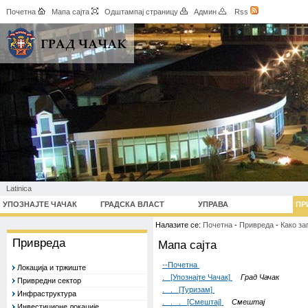
Почетна
Мапа сајта
Одштампај страницу
Админ
Rss
Latinica
УПОЗНАЈТЕ ЧАЧАК
ГРАДСКА ВЛАСТ
УПРАВА
ПР
Налазите се:
Почетна
-
Привреда
-
Како за
Привреда
Мапа сајта
--Почетна
Локација и тржиште
. [Упознајте Чачак]
Град Чачак
Привредни сектор
. . [Туризам]
Инфраструктура
. . . [Смештај]
Смештај
Инвестиционе локације