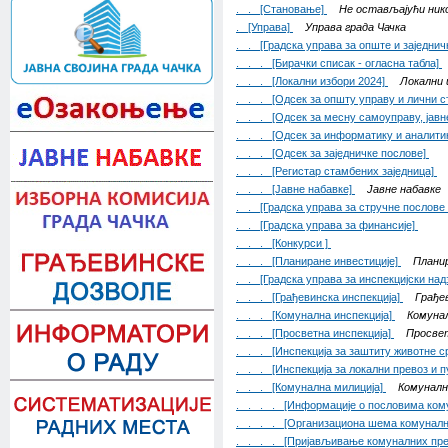
. . [Становање]
Не остављајући ник
. [Управа]
Управа града Чачка
. . [Градска управа за опште и заједни
. . . [Бирачки списак - огласна табла]
. . . [Локални избори 2024]
Локални 
. . . [Одсек за општу управу и лични с
. . . [Одсек за месну самоуправу, јавн
. . . [Одсек за информатику и аналити
. . . [Одсек за заједничке послове]
. . . [Регистар стамбених заједница]
. . . [Јавне набавке]
Јавне набавке
. . [Градска управа за стручне послове
. . [Градска управа за финансије]
. . . [Конкурси ]
. . . [Планиране инвестиције]
Планир
. . [Градска управа за инспекцијски над
. . . [Грађевинска инспекција]
Грађе
. . . [Комунална инспекција]
Комунал
. . . [Просветна инспекција]
Просвет
. . . [Инспекција за заштиту животне с
. . . [Инспекција за локални превоз и 
. . . [Комунална милиција]
Комуналн
. . . . [Информације о пословима ком
. . . . [Организациона шема комуналн
. . . . [Пријављивање комуналних пре