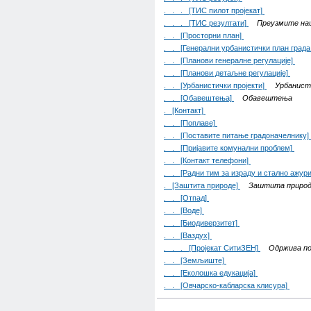
. . . [ТИС пилот пројекат]
. . . [ТИС резултати]
Преузмите на
. . [Просторни план]
. . [Генерални урбанистички план града
. . [Планови генералне регулације]
. . [Планови детаљне регулације]
. . [Урбанистички пројекти]
Урбанист
. . [Обавештења]
Обавештења
. [Контакт]
. . [Поплаве]
. . [Поставите питање градоначелнику]
. . [Пријавите комунални проблем]
. . [Контакт телефони]
. . [Радни тим за израду и стално ажур
. [Заштита природе]
Заштита приро
. . [Отпад]
. . [Воде]
. . [Биодиверзитет]
. . [Ваздух]
. . . [Пројекат СитиЗЕН]
Одржива по
. . [Земљиште]
. . [Еколошка едукација]
. . [Овчарско-кабларска клисура]