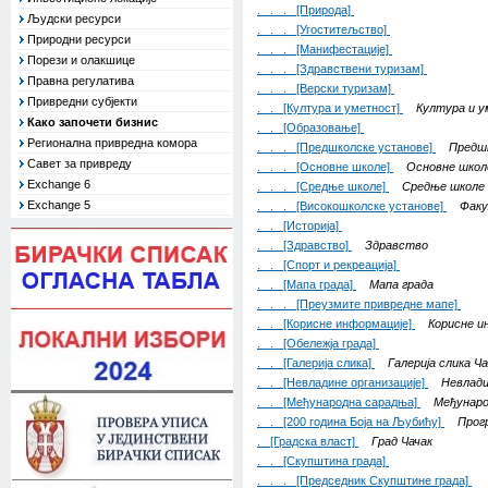
. . . [Природа]
Људски ресурси
. . . [Угоститељство]
Природни ресурси
. . . [Манифестације]
Порези и олакшице
. . . [Здравствени туризам]
Правна регулатива
. . . [Верски туризам]
Привредни субјекти
. . [Култура и уметност]
Култура и 
Како започети бизнис
. . [Образовање]
Регионална привредна комора
. . . [Предшколске установе]
Предш
Савет за привреду
. . . [Основне школе]
Основне школ
Exchange 6
. . . [Средње школе]
Средње школе
Exchange 5
. . . [Високошколске установе]
Фак
. . [Историја]
. . [Здравство]
Здравство
. . [Спорт и рекреација]
. . [Мапа града]
Мапа града
. . . [Преузмите привредне мапе]
. . [Корисне информације]
Корисне и
. . [Обележја града]
. . [Галерија слика]
Галерија слика Ча
. . [Невладине организације]
Невлади
. . [Међународна сарадња]
Међунаро
. . [200 година Боја на Љубићу]
Прог
. [Градска власт]
Град Чачак
. . [Скупштина града]
. . . [Председник Скупштине града]