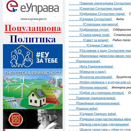
. . . [Заменик председника Скупштине
. . . [Секретар Скупштине града]
. . . [Одборници Скупштине града]
О
. . . [Седнице Скупштине]
Акти
. . . . [Стратешки документи]
. . . [Одборничке групе]
Одборничке
. . . [Стална радна тела]
Стална ра
. . . . [Савет за младе]
Радно тело
. . . . . [Седнице Савета]
. . . [Пословник о раду Скупштине гра
. . . [Именовање директора јавних пре
. . [Градоначелник]
. . . [Акта Градоначелника]
. . . [Извештај о раду]
. . . [Буџетска инспекција]
Буџетска
. . . [Избор пројеката у култури који с
. . . [Интерна ревизија]
Интерна рев
. . . [Одбор за стратешка питања]
О
. . [Заменик градоначелника]
. . [Помоћници градоначелника]
. . [Градско веће]
. . . [Седнице Градског већа]
. . . [Годишњи план расписивања јавних
. . . [Додела средстава удружењима]
. . . [Додела средстава у области спор