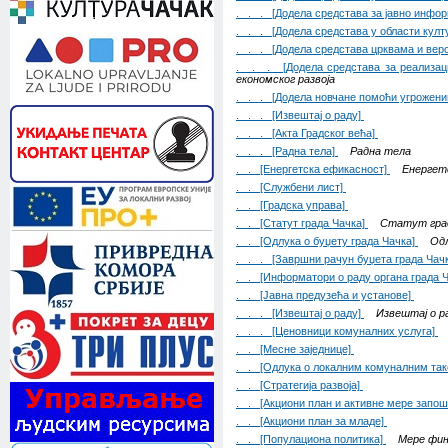
. . . [Додела средстава за јавно инф
. . . [Додела средстава у области култ
. . . [Додела средстава црквама и вер
. . . [Додела средстава за реализаци
економског развоја
. . . [Додела новчане помоћи угрожен
. . . [Извештај о раду]
. . . [Акта Градског већа]
. . . [Радна тела]
Радна тела
. . [Енергетска ефикасност]
Енергет
. . [Службени лист]
. . [Градска управа]
. . [Статут града Чачка]
Статут град
. . [Одлука о буџету града Чачка]
Одл
. . . [Завршни рачун буџета града Чач
. . [Информатори о раду органа града 
. . [Јавна предузећа и установе]
. . . [Извештај о раду]
Извештај о ра
. . . [Ценовници комуналних услуга]
. . [Месне заједнице]
. . [Одлука о локалним комуналним такс
. . [Стратегија развоја]
. . [Акциони план и активне мере зап
. . [Акциони план за младе]
. . [Популациона политика]
Мере фин