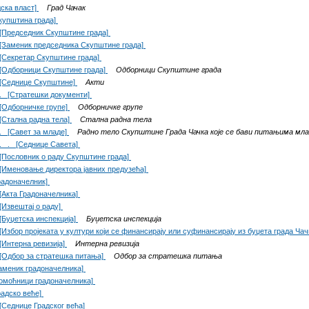
дска власт]
Град Чачак
купштина града]
[Председник Скупштине града]
[Заменик председника Скупштине града]
[Секретар Скупштине града]
[Одборници Скупштине града]
Одборници Скупштине града
[Седнице Скупштине]
Акти
. [Стратешки документи]
[Одборничке групе]
Одборничке групе
[Стална радна тела]
Стална радна тела
. [Савет за младе]
Радно тело Скупштине Града Чачка које се бави питањима мл
. . [Седнице Савета]
[Пословник о раду Скупштине града]
[Именовање директора јавних предузећа]
радоначелник]
[Акта Градоначелника]
[Извештај о раду]
[Буџетска инспекција]
Буџетска инспекција
[Избор пројеката у култури који се финансирају или суфинансирају из буџета града Чач
[Интерна ревизија]
Интерна ревизија
[Одбор за стратешка питања]
Одбор за стратешка питања
аменик градоначелника]
омоћници градоначелника]
радско веће]
[Седнице Градског већа]