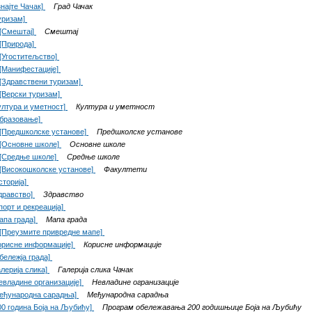
знајте Чачак]
Град Чачак
уризам]
[Смештај]
Смештај
[Природа]
[Угоститељство]
[Манифестације]
[Здравствени туризам]
[Верски туризам]
ултура и уметност]
Култура и уметност
бразовање]
[Предшколске установе]
Предшколске установе
[Основне школе]
Основне школе
[Средње школе]
Средње школе
[Високошколске установе]
Факултети
сторија]
дравство]
Здравство
порт и рекреација]
апа града]
Мапа града
[Преузмите привредне мапе]
орисне информације]
Корисне информације
бележја града]
алерија слика]
Галерија слика Чачак
евладине организације]
Невладине огранизације
еђународна сарадња]
Међународна сарадња
00 година Боја на Љубићу]
Програм обележавања 200 годишњице Боја на Љубићу