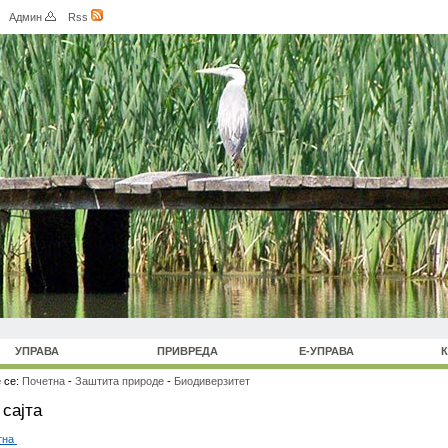
Админ
Rss
УПРАВА
ПРИВРЕДА
Е-УПРАВА
 се:
Почетна
-
Заштита природе
-
Биодиверзитет
сајта
тна