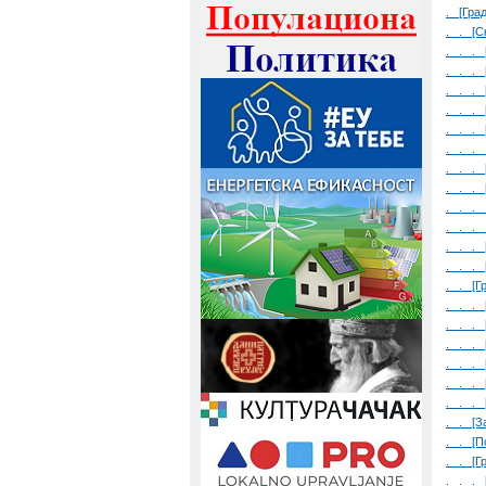
. [Гра
. . [С
. . . 
. . . 
. . . 
. . . 
. . . 
. . . 
. . . 
. . . 
. . . 
. . . 
. . . 
. . . 
. . [Г
. . . 
. . . 
. . . 
. . . 
. . . 
. . . 
. . [З
. . [П
. . [Г
. . . 