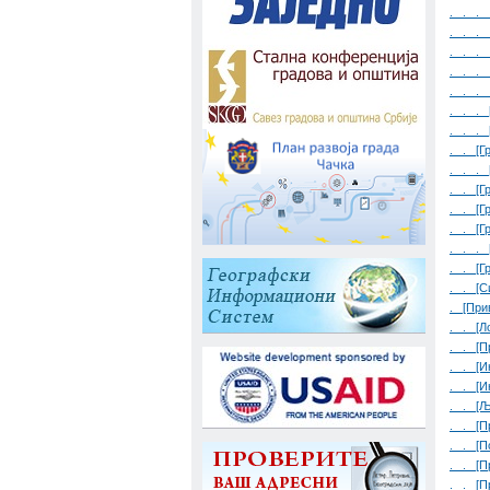
. . . 
. . . 
. . . 
. . . 
. . . 
. . . 
. . . 
. . [Г
. . .
. . [Г
. . [Г
. . [Г
. . . 
. . [Г
. . [С
. [При
. . [Л
. . [П
. . [И
. . [И
. . [Љ
. . [П
. . [П
. . [П
. . [П