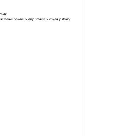
тику
ључивање рањивих друштвених група у Чачку