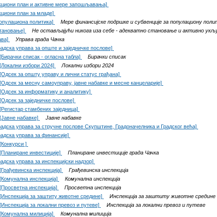
кциони план и активне мере запошљавања]
кциони план за младе]
опулациона политика]
Мере финансијске подршке и субвенције за популациону поли
тановање]
Не остављајући никога иза себе - адекватно становање и активно ук
ава]
Управа града Чачка
радска управа за опште и заједничке послове]
[Бирачки списак - огласна табла]
Бирачки списак
[Локални избори 2024]
Локални избори 2024
[Одсек за општу управу и лични статус грађана]
[Одсек за месну самоуправу, јавне набавке и месне канцеларије]
[Одсек за информатику и аналитику]
[Одсек за заједничке послове]
[Регистар стамбених заједница]
[Јавне набавке]
Јавне набавке
радска управа за стручне послове Скупштине, Градоначелника и Градског већа]
радска управа за финансије]
[Конкурси ]
[Планиране инвестиције]
Планиране инвестиције града Чачка
радска управа за инспекцијски надзор]
[Грађевинска инспекција]
Грађевинска инспекција
[Комунална инспекција]
Комунална инспекција
[Просветна инспекција]
Просветна инспекција
[Инспекција за заштиту животне средине]
Инспекција за заштиту животне средине
[Инспекција за локални превоз и путеве]
Инспекција за локални превоз и путеве
[Комунална милиција]
Комунална милиција