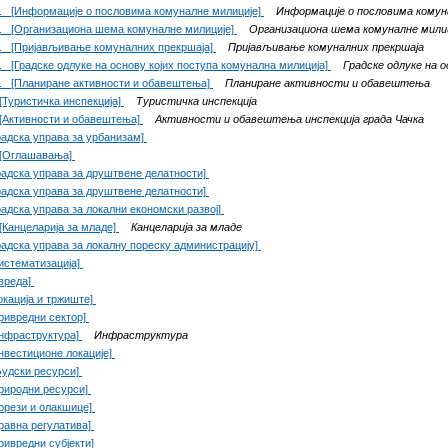
. [Информације о пословима комуналне милиције]
Информације о пословима комун
. [Организациона шема комуналне милиције]
Организациона шема комуналне мили
. [Пријављивање комуналних прекршаја]
Пријављивање комуналних прекршаја
. [Градске одлуке на основу којих поступа комунална милиција]
Градске одлуке на 
. [Планиране активности и обавештења]
Планиране активности и обавештења
[Туристичка инспекција]
Туристичка инспекција
[Активности и обавештења]
Активности и обавештења инспекција града Чачка
радска управа за урбанизам]
 [Оглашавања]
радска управа за друштвене делатности]
радска управа за друштвене делатности]
радска управа за локални економски развој]
[Канцеларија за младе]
Канцеларија за младе
радска управа за локалну пореску администрацију]
истематизација]
вреда]
окација и тржиште]
ривредни сектор]
нфраструктура]
Инфраструктура
нвестиционе локације]
удски ресурси]
риродни ресурси]
орези и олакшице]
равна регулатива]
ривредни субјекти]