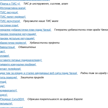
[Прича о ТИС-у]
ТИС је инструмент, систем, алат
[Интерактивна мапа]
[ТИС ресурси]
[ТИС пилот пројекат]
[ТИС резултати]
Преузмите наше ТИС мапе
росторни план]
енерални урбанистички план града Чачка]
Генерални урбанистички план града Чачка
ланови генералне регулације]
ланови детаљне регулације]
рбанистички пројекти]
Урбанистички пројекти
Обавештења]
Обавештења
такт]
оплаве]
оставите питање градоначелнику]
ријавите комунални проблем]
онтакт телефони]
адни тим за израду и стално ажурирање веб сајта града Чачка]
Радни тим за израду 
тита природе]
Заштита природе
тпад]
оде]
иодиверзитет]
аздух]
[Пројекат СитиЗЕН]
Одржива покретљивост за грађане Европе
Земљиште]
колошка едукација]