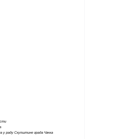
ости
а
а у раду Скупштине града Чачка