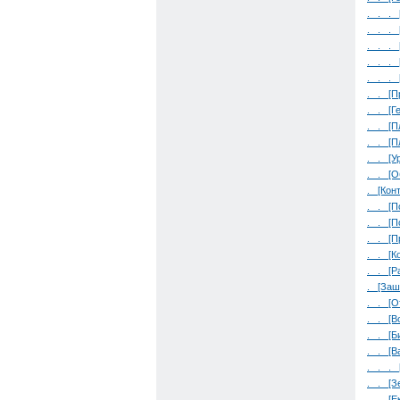
. . . 
. . . 
. . . 
. . . 
. . . 
. . [П
. . [Г
. . [П
. . [П
. . [У
. . [
. [Кон
. . [П
. . [П
. . [П
. . [К
. . [Р
. [Заш
. . [О
. . [В
. . [Б
. . [В
. . . 
. . [
. . [Е