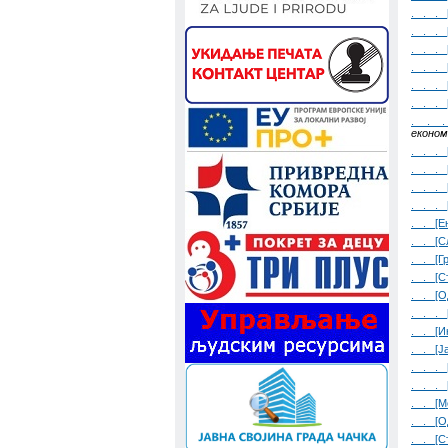
. . . 
. . . 
. . . 
. . . 
. . . 
. . . 
. . . 
економ
. . . 
. . . 
. . . 
. . . 
. . [Е
. . [С
. . [Г
. . [С
. . [О
. . . 
. . [И
. . [Ј
. . . 
. . . 
. . [М
. . [О
. . [С