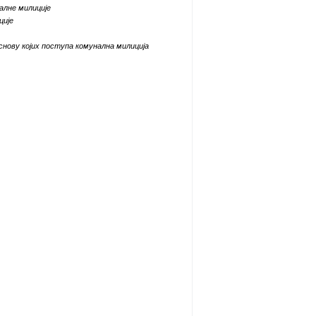
алне милиције
ције
основу којих поступа комунална милиција