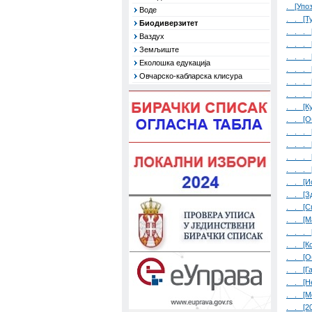
. [Упо
Воде
. . [Т
Биодиверзитет
. . . 
Ваздух
. . . 
Земљиште
. . . 
Еколошка едукација
. . . 
Овчарско-кабларска клисура
. . . 
. . . 
. . [К
. . [О
. . . 
. . . 
. . . 
. . . 
. . [И
. . [З
. . [С
. . [М
. . . 
. . [К
. . [О
. . [Г
. . [Н
. . [М
. . [2