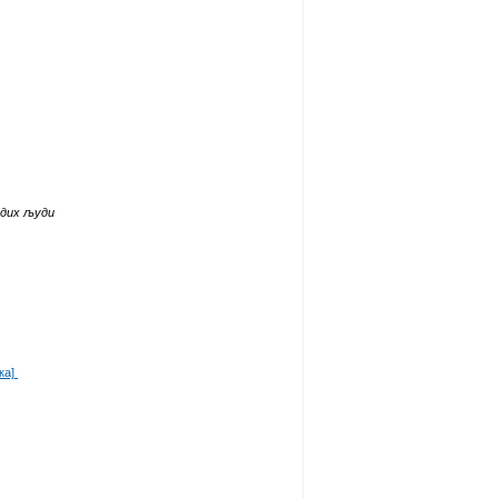
адих људи
ка]