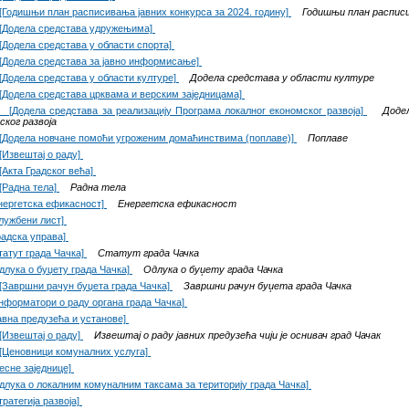
[Годишњи план расписивања јавних конкурса за 2024. годину]
Годишњи план расписив
[Додела средстава удружењима]
[Додела средстава у области спорта]
[Додела средстава за јавно информисање]
[Додела средстава у области културе]
Додела средстава у области културе
[Додела средстава црквама и верским заједницама]
[Додела средстава за реализацију Програма локалног економског развоја]
Додел
ског развоја
[Додела новчане помоћи угроженим домаћинствима (поплаве)]
Поплаве
[Извештај о раду]
[Акта Градског већа]
[Радна тела]
Радна тела
нергетска ефикасност]
Енергетска ефикасност
лужбени лист]
радска управа]
татут града Чачка]
Статут града Чачка
длука о буџету града Чачка]
Одлука о буџету града Чачка
[Завршни рачун буџета града Чачка]
Завршни рачун буџета града Чачка
нформатори о раду органа града Чачка]
авна предузећа и установе]
[Извештај о раду]
Извештај о раду јавних предузећа чији је оснивач град Чачак
[Ценовници комуналних услуга]
есне заједнице]
длука о локалним комуналним таксама за територију града Чачка]
тратегија развоја]