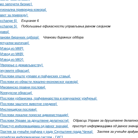
ако започети бизнис]
егионална привредна комора]
авет за привреду]
Exchange 6]
Еxцханге 6
Exchange 5]
Побољшање ефикасности управљања јавном својином
права]
ланови бирачких одбора]
Чланови бирачких одбора
иртуални матичар]
[Извод из МКР]
[Извод из МКВ]
[Извод из МКУ]
[Уверење о држављанству]
реузмите обрасце]
[Послови опште управе и грађанских стања]
[Послови из области локално-економског развоја]
[Имовинско правни послови]
[Конкурсни обрасци]
[Послови урбанизма, грађевинарства и комуналног уређења]
[Послови заштите животне средине]
[Инспекцијски послови]
[Послови локалне пореске администрације]
[Послови Управе за друштвене делатности]
Обрасци Управе за друштвене делатн
[Приступ информацијама од јавног значаја]
приступ информацијама од јавног значај
[Захтев за учешће грађана у раду Скупштине града Чачка]
Захтев за учешће грађан
еографски информациони систем - ГИС]