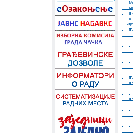
. . [А
. . [А
. . [П
. . [С
. [Упр
. . [Г
. . . 
. . . 
. . . 
. . . 
. . . 
. . . 
. . . 
. . . 
. . [Г
. . [Г
. . . 
. . . 
. . [Г
. . . 
. . . 
. . . 
. . . 
. . . 
. . . 