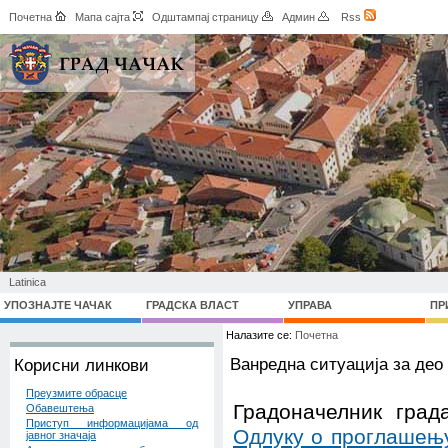
Почетна
Мапа сајта
Одштампај страницу
Админ
Rss
Latinica
УПОЗНАЈТЕ ЧАЧАК
ГРАДСКА ВЛАСТ
УПРАВА
ПР
Налазите се:
Почетна
Ванредна ситуација за део 
Корисни линкови
Преузмите обрасце
Градоначелник град
Обавештења
Приступ информацијама од
Одлуку о проглашењ
јавног значаја