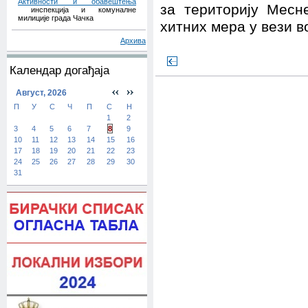
Активности и обавештења
за територију Месн
инспекција и комуналне
милиције града Чачка
хитних мера у вези в
Архива
Календар догађаја
Август, 2026
П
У
С
Ч
П
С
Н
1
2
3
4
5
6
7
8
9
10
11
12
13
14
15
16
17
18
19
20
21
22
23
24
25
26
27
28
29
30
31